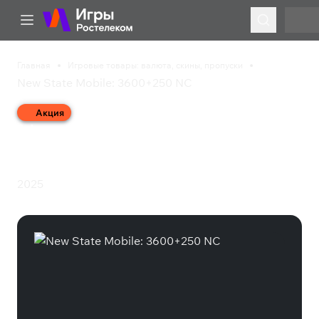
Главная
Игровые товары: валюта, скины, пропуски
New State Mobile: 3600+250 NC
Акция
New State Mobile:
3600+250 NC
2025