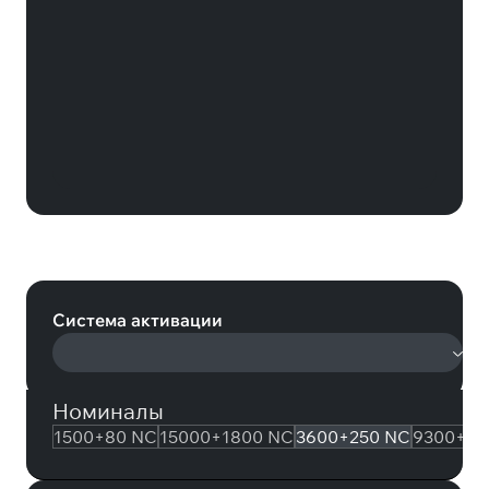
New State Mobile: 3600+250 NC
(PUBG New State Mobile)
Система активации
Номиналы
1500+80 NC
15000+1800 NC
3600+250 NC
9300+93