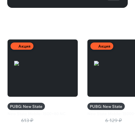
Другие товары
Акция
Акция
PUBG: New State
PUBG: New State
New State Mobile: 1500+80 NC
New State Mobile: 1500
490 ₽
613 ₽
4 903 ₽
6 129 ₽