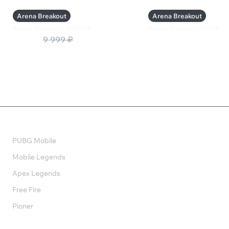
Arena Breakout
Arena Breakout
Arena Breakout: 3200 CP
Arena Breakout: 60 CP
6 300 ₽
9 999 ₽
199 ₽
Валюта
PUBG Mobile
Mobile Legends
Apex Legends
Free Fire
Pioner
Подписки