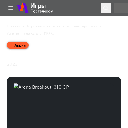
Главная
Игровые товары: валюта, скины, пропуски
Arena Breakout: 310 CP
Акция
Arena Breakout: 310 CP
2023