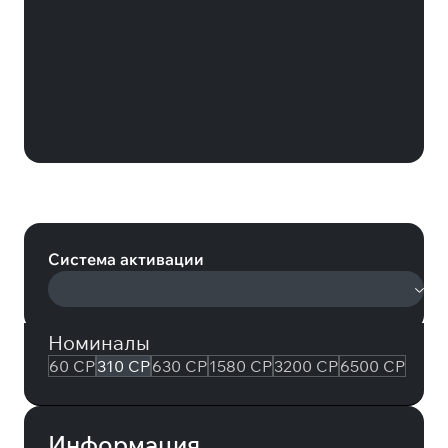
Arena Breakout: 310 CP (Arena
Breakout)
Система активации
Номиналы
60 CP
310 CP
630 CP
1580 CP
3200 CP
6500 CP
Информация