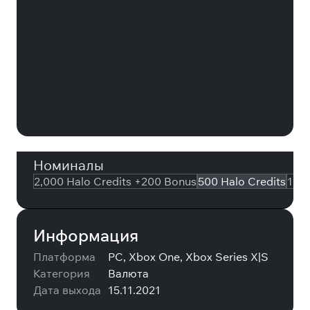
Halo Infinite: 500 Halo Credits
Номиналы
2,000 Halo Credits +200 Bonus
500 Halo Credits
10 0
Информация
Платформа
PC, Xbox One, Xbox Series X|S
Категория
Валюта
Дата выхода
15.11.2021