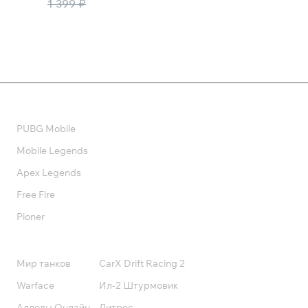
882 ₽
1 399 ₽
Валюта
PUBG Mobile
Mobile Legends
Apex Legends
Free Fire
Pioner
Подписки
Мир танков
CarX Drift Racing 2
Warface
Ил-2 Штурмовик
Аллоды Онлайн
Литрес