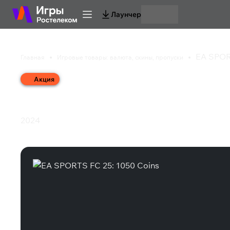
Лаунчер
EA SPOR
Главная
Игровые товары: валюта, скины, пропуски
Акция
EA SPORTS FC 25: 10
2024