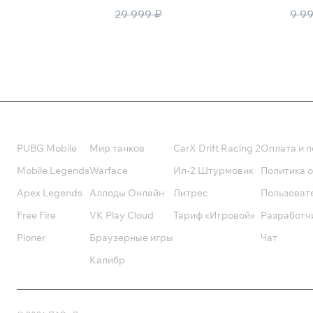
16 500 ₽
5 500 ₽
29 999 ₽
9 9
Валюта
Подписки
Поддерж
PUBG Mobile
Мир танков
CarX Drift Racing 2
Оплата и п
Mobile Legends
Warface
Ил-2 Штурмовик
Политика 
Apex Legends
Аллоды Онлайн
Литрес
Пользоват
Free Fire
VK Play Cloud
Тариф «Игровой»
Разработч
Pioner
Браузерные игры
Чат
Калибр