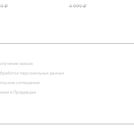
2 750 ₽
11 
99 ₽
4 999 ₽
ка
олучение заказа
обработки персональных данных
ельское соглашение
икам и Продавцам