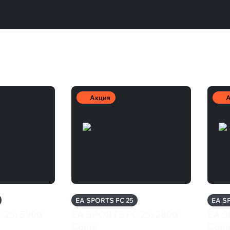
Акция
А
EA SPORTS FC 25
EA S
 25: 5900
EA SPORTS FC 25: 2800
EA S
Coins
Coin