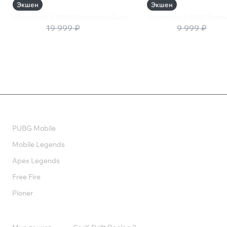
Экшен
Экшен
Overwatch 2: 11600 Overwatch Coins
Overwatch 2: 5700 Overw
12 600 ₽
19 999 ₽
6 300 ₽
9 999 ₽
Валюта
PUBG Mobile
Mobile Legends
Apex Legends
Free Fire
Pioner
Подписки