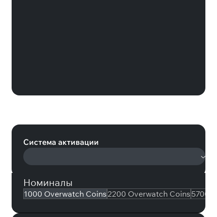
Overwatch 2: 1000 Overwatch
Coins (Xbox)
Система активации
Номиналы
1000 Overwatch Coins
2200 Overwatch Coins
5700 O