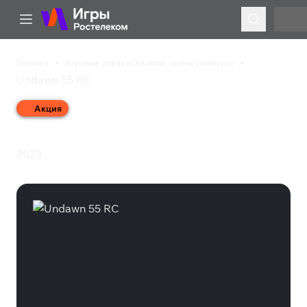
Главная
Игровые товары: валюта, скины, пропуски
Undawn 55 RC
Акция
Undawn 55 RC
2023