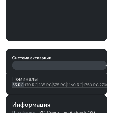
Undawn 55 RC (Undawn)
Система активации
Номиналы
55 RC
170 RC
285 RC
575 RC
1160 RC
1750 RC
2700 
Информация
Платформа
PC, Смартфон (Android/iOS)