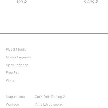
130 ₽
199 ₽
6 435 ₽
9 899 ₽
Валюта
PUBG Mobile
Mobile Legends
Apex Legends
Free Fire
Pioner
Подписки
Мир танков
CarX Drift Racing 2
Warface
Ил-2 Штурмовик