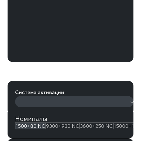
New State Mobile 1500+80 NC
(New State Mobile)
Система активации
Номиналы
1500+80 NC
9300+930 NC
3600+250 NC
15000+180