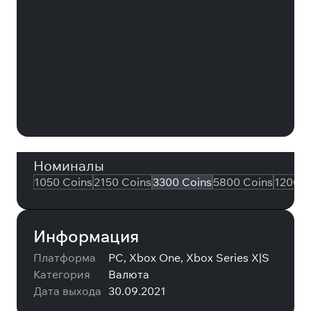
eFootball: 3300 Coins (RU)
Номиналы
1050 Coins
2150 Coins
3300 Coins
5800 Coins
12000 
Информация
Платформа
PC, Xbox One, Xbox Series X|S
Категория
Валюта
Дата выхода
30.09.2021