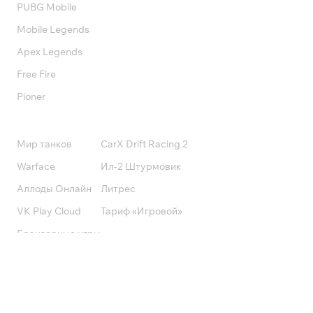
PUBG Mobile
Mobile Legends
Apex Legends
Free Fire
Pioner
Подписки
Мир танков
CarX Drift Racing 2
Warface
Ил-2 Штурмовик
Аллоды Онлайн
Литрес
VK Play Cloud
Тариф «Игровой»
Браузерные игры
Калибр
Поддержка
Оплата и получение заказа