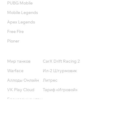
PUBG Mobile
Mobile Legends
Apex Legends
Free Fire
Pioner
Подписки
Мир танков
CarX Drift Racing 2
Warface
Ил-2 Штурмовик
Аллоды Онлайн
Литрес
VK Play Cloud
Тариф «Игровой»
Браузерные игры
Калибр
Поддержка
Оплата и получение заказа