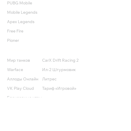
PUBG Mobile
Mobile Legends
Apex Legends
Free Fire
Pioner
Подписки
Мир танков
CarX Drift Racing 2
Warface
Ил-2 Штурмовик
Аллоды Онлайн
Литрес
VK Play Cloud
Тариф «Игровой»
Браузерные игры
Калибр
Поддержка
Оплата и получение заказа