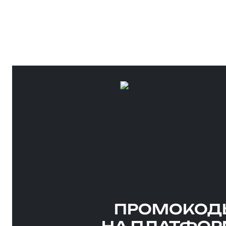
ГАРАНТИР
Все игроки, котор
получат внутрииг
ПРОМОКОД