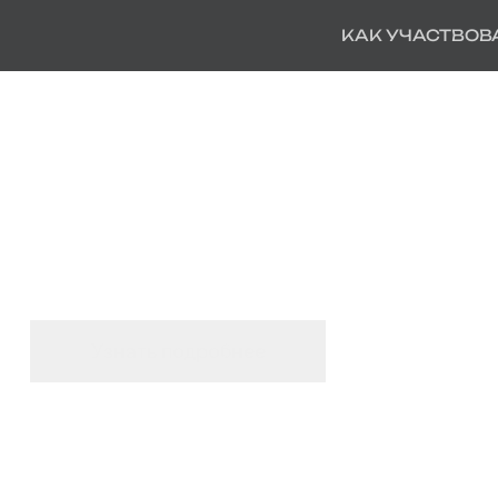
КАК УЧАСТВОВ
УЧАСТВУЙ В КИ
ПИШИ ДИКТАНТ
И ПОЛУЧАЙ ПР
Узнать подробнее