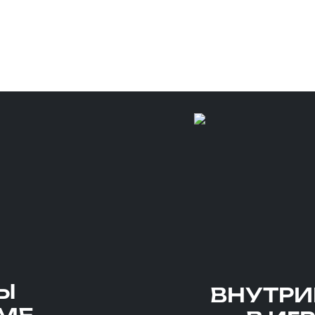
ОВАННЫЕ ПРИЗЫ
ые сыграли 15 боёв в рамках турнира и напис
ровые награды от Мира Танков и промокоды о
Ы
ВНУТРИ