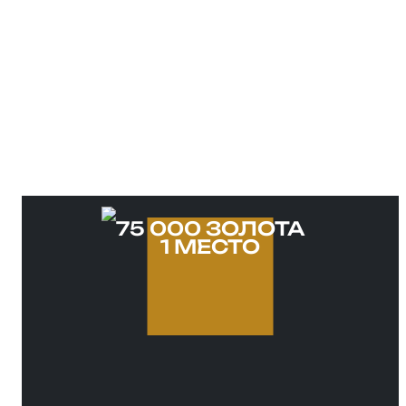
Лучшие игроки получат мерч и золото
от Мира Танков, промокоды от Игры
Ростелеком и другие призы от партнё
акции
75 000 ЗОЛОТА
1 МЕСТО