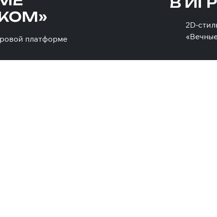
МЕ
В ИГ
ЕКОМ»
2D-стил
«Вечные
игровой платформе
14 ЛУЧШИХ ИГРО
им
участия
иктанта