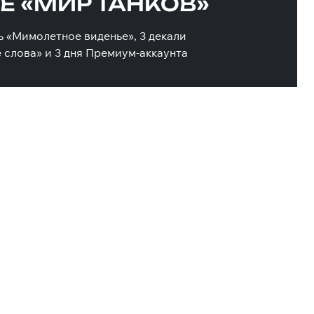
РЕ «МИР ТАНКОВ»
ь «Мимолетное виденье», 3 декали
 слова» и 3 дня Премиум-аккаунта
КОВ ТУРНИРА