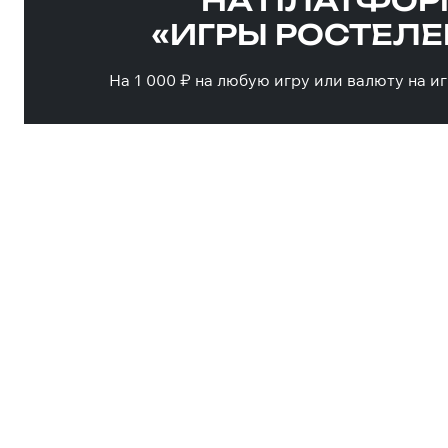
НА ПЛАТФОР
«ИГРЫ РОСТЕЛ
На 1 000 ₽ на любую игру или валюту на 
ПРИЗЫ ДЛЯ 
Четырнадцати лучшим игрокам оплат
поездку в Москву с проживанием для 
в финале кибертурнира и написания Д
Победы в Музее Победы.